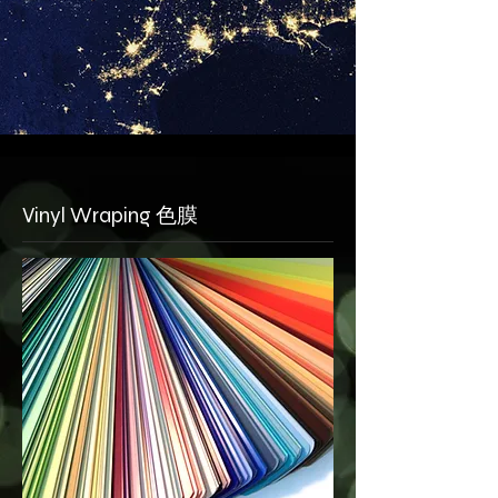
​Vinyl Wraping 色膜